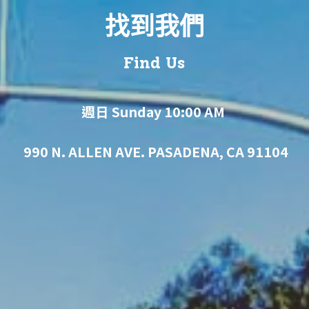
找到我們
Find Us
週日 Sunday 10:00 AM
990 N. ALLEN AVE. PASADENA, CA 91104